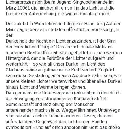
Lichterprozession (beim Jugend-Singwochenende im
März 2006), die hinüberführen soll in das Licht und die
Freude der Auferstehung, die wir am Sonntag feiern.
Der zuletzt in Wien lehrende Liturgiker Hans Jörg Auf der
Maur sagte bei seiner letzten öffentlichen Vorlesung: „In
der
Dunkelheit der Nacht ein Licht anzuzünden, ist der Sinn
der christlichen Liturgie.“ Das an sich dunkle Motiv im
modernen Breitbildformat ist eingebettet in einen warmen
Hintergrund, der die Farbtöne der Lichter aufgreift und
weiterführt – so wie all unser Dunkel im Licht des
Glaubens seine angstmachende Kraft verliert. Zugleich
kann diese Gestaltung aber auch Ausdruck dafür sein, wie
unsere kleinen Lichter weiterwirken und über alles Dunkel
hinaus Licht und Wärme bringen können.
Das gemeinsame Unterwegssein (erkennbar in den durch
die Bewegung verschwommenen Konturen) stiftet
Gemeinschaft und Beziehung der Menschen
untereinander, macht sie zu WeggefährtInnen. Unterwegs
sind sie aber auch mit einem anderen: Jesus, dessen
auferstandene Gegenwart das Licht in den Händen
symbolisiert – und auf einen anderen hin: Gott, das große