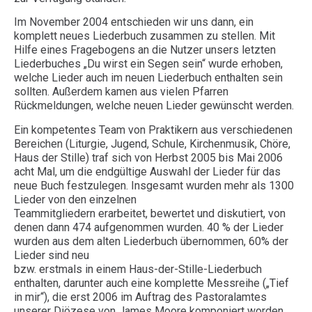
Im November 2004 entschieden wir uns dann, ein
komplett neues Liederbuch zusammen zu stellen. Mit
Hilfe eines Fragebogens an die Nutzer unsers letzten
Liederbuches „Du wirst ein Segen sein“ wurde erhoben,
welche Lieder auch im neuen Liederbuch enthalten sein
sollten. Außerdem kamen aus vielen Pfarren
Rückmeldungen, welche neuen Lieder gewünscht werden.
Ein kompetentes Team von Praktikern aus verschiedenen
Bereichen (Liturgie, Jugend, Schule, Kirchenmusik, Chöre,
Haus der Stille) traf sich von Herbst 2005 bis Mai 2006
acht Mal, um die endgültige Auswahl der Lieder für das
neue Buch festzulegen. Insgesamt wurden mehr als 1300
Lieder von den einzelnen
Teammitgliedern erarbeitet, bewertet und diskutiert, von
denen dann 474 aufgenommen wurden. 40 % der Lieder
wurden aus dem alten Liederbuch übernommen, 60% der
Lieder sind neu
bzw. erstmals in einem Haus-der-Stille-Liederbuch
enthalten, darunter auch eine komplette Messreihe („Tief
in mir“), die erst 2006 im Auftrag des Pastoralamtes
unserer Diözese von James Moore komponiert worden