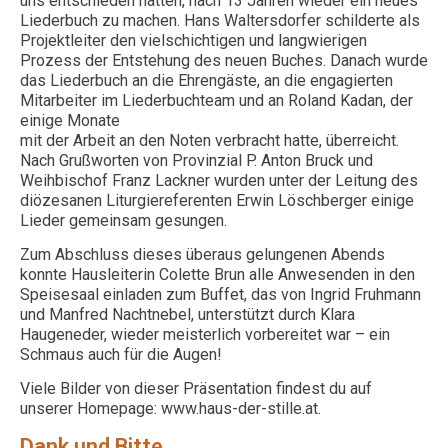
uns entschieden hatten, nach 13 Jahren wieder ein neues
Liederbuch zu machen. Hans Waltersdorfer schilderte als
Projektleiter den vielschichtigen und langwierigen
Prozess der Entstehung des neuen Buches. Danach wurde
das Liederbuch an die Ehrengäste, an die engagierten
Mitarbeiter im Liederbuchteam und an Roland Kadan, der
einige Monate
mit der Arbeit an den Noten verbracht hatte, überreicht.
Nach Grußworten von Provinzial P. Anton Bruck und
Weihbischof Franz Lackner wurden unter der Leitung des
diözesanen Liturgiereferenten Erwin Löschberger einige
Lieder gemeinsam gesungen.
Zum Abschluss dieses überaus gelungenen Abends
konnte Hausleiterin Colette Brun alle Anwesenden in den
Speisesaal einladen zum Buffet, das von Ingrid Fruhmann
und Manfred Nachtnebel, unterstützt durch Klara
Haugeneder, wieder meisterlich vorbereitet war – ein
Schmaus auch für die Augen!
Viele Bilder von dieser Präsentation findest du auf
unserer Homepage: www.haus-der-stille.at.
Dank und Bitte