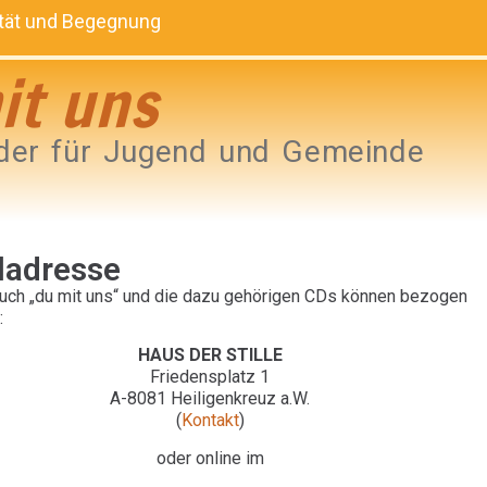
lität und Begegnung
it uns
der für Jugend und Gemeinde
ladresse
uch „du mit uns“ und die dazu gehörigen CDs können bezogen
:
HAUS DER STILLE
Friedensplatz 1
A-8081 Heiligenkreuz a.W.
(
Kontakt
)
oder online im