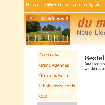
Haus der Stille – Lebensraum für Spiritua
du m
Neue Lie
Startseite
Bestel
Das Liederb
Grundlegendes
werden über
Über das Buch
Inhaltsverzeichnis
CDs