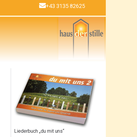
+43 3135 82625
Liederbuch „du mit uns“