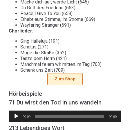
Mache dich auf, werde Licht (645)
Du Gott des Friedens (653)
Peace I Give To You (658)
Erhebt eure Stimme, ihr Ströme (669)
Wayfaring Stranger (691)
Chorlieder:
Sing Halleluja (191)
Sanctus (271)
Möge die Straße (352)
Tanze dem Herrn (421)
Manchmal feiern wir mitten im Tag (703)
Schenk uns Zeit (709)
Zum Shop
Hörbeispiele
71 Du wirst den Tod in uns wandeln
Audio-
00:00
00:00
Player
213 Lebendiges Wort