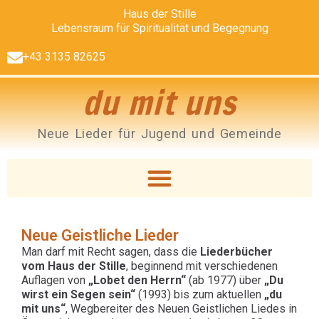
Haus der Stille
Lebensraum für Spiritualität und Begegnung
+43 3135 82625
du mit uns
Neue Lieder für Jugend und Gemeinde
Neue Geistliche Lieder
Man darf mit Recht sagen, dass die
Liederbücher
vom Haus der Stille
, beginnend mit verschiedenen
Auflagen von
„Lobet den Herrn“
(ab 1977) über
„Du
wirst ein Segen sein“
(1993) bis zum aktuellen
„du
mit uns“
, Wegbereiter des Neuen Geistlichen Liedes in