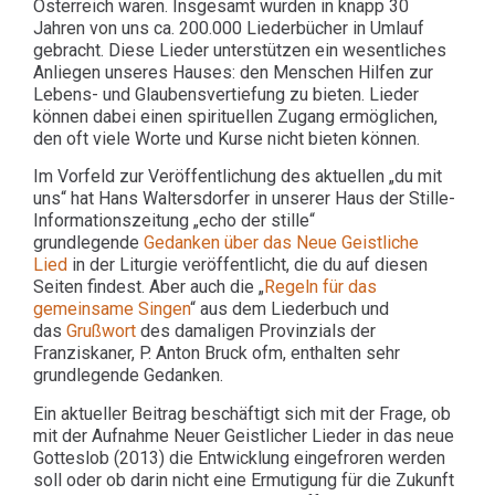
Österreich waren. Insgesamt wurden in knapp 30
Jahren von uns ca. 200.000 Liederbücher in Umlauf
gebracht. Diese Lieder unterstützen ein wesentliches
Anliegen unseres Hauses: den Menschen Hilfen zur
Lebens- und Glaubensvertiefung zu bieten. Lieder
können dabei einen spirituellen Zugang ermöglichen,
den oft viele Worte und Kurse nicht bieten können.
Im Vorfeld zur Veröffentlichung des aktuellen „du mit
uns“ hat Hans Waltersdorfer in unserer Haus der Stille-
Informationszeitung „echo der stille“
grundlegende
Gedanken über das Neue Geistliche
Lied
in der Liturgie veröffentlicht, die du auf diesen
Seiten findest. Aber auch die „
Regeln für das
gemeinsame Singen
“ aus dem Liederbuch und
das
Grußwort
des damaligen Provinzials der
Franziskaner, P. Anton Bruck ofm, enthalten sehr
grundlegende Gedanken.
Ein aktueller Beitrag beschäftigt sich mit der Frage, ob
mit der Aufnahme Neuer Geistlicher Lieder in das neue
Gotteslob (2013) die Entwicklung eingefroren werden
soll oder ob darin nicht eine Ermutigung für die Zukunft