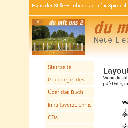
Haus der Stille – Lebensraum für Spiritua
du m
Neue Lie
Startseite
Layout
Wenn du auf 
Grundlegendes
pdf-Datei, m
Über das Buch
Inhaltsverzeichnis
CDs